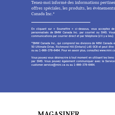
Tenez-moi informé des informations pertinent
offres spéciales, les produits, les événemen
Canada Inc.*
En cliquant sur « Soumettre » ci-dessous, vous acceptez de
personnalisés de BMW Canada Inc. par courriel ou SMS. Vous
communications par courrier direct et par téléphone (s'il y a lieu).
*BMW Canada Inc., qui comprend les divisions de MINI Canada 
50 Ultimate Drive, Richmond Hill (Ontario) L4S 0C8 et peut êtr
ou au 1-866-378-6464. Pour en savoir plus, consultez www.mini.ca 
Vous pouvez vous désinscrire à tout moment en utilisant les liens
par SMS. Vous pouvez également communiquer avec le Service à
customer.service@mini.ca ou au 1-866-378-6464.
MAGASINER