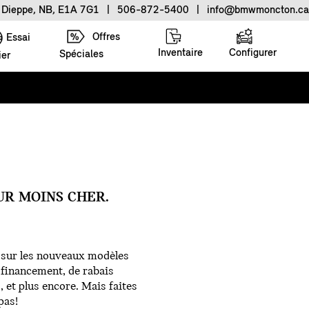
, Dieppe, NB, E1A 7G1
|
506-872-5400
|
info@bmwmoncton.ca
Offres
Essai
Inventaire
Configurer
Spéciales
ier
UR MOINS CHER.
s sur les nouveaux modèles
e financement, de rabais
, et plus encore. Mais faites
pas!