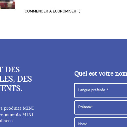
COMMENCER À ÉCONOMISER
T DES
Quel est votre no
LES, DES
ENTS.
rs produits MINI
 événements MINI
lisées