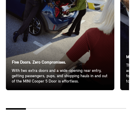
Mor
Five Doors. Zero Compromises.
The
With two extra doors and a wide-opening rear entry,
add
getting passengers, pups, and shopping hauls in and out
for
of the MINI Cooper 5 Door is effortless.
to 