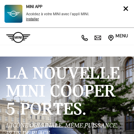
MINI APP
Accédez à votre MINI avec l’appli MINI.
installer
MENU
LA NOUVELLE
MINI COOPER
5 PORTES.
L'ICÔNE ORIGINALE. MÊME PUISSANCE,
PLUS DE PLACE.