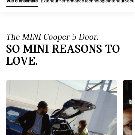
Vue d'ensemble
Extérieur
Performance
Technologie
Intérieur
Sécur
The MINI Cooper 5 Door.
SO MINI REASONS TO
LOVE.