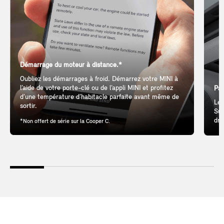
Démarrage du moteur à distance.*
Oubliez les démarrages à froid. Démarrez votre MINI à
l’aide de votre porte-clé ou de l’appli MINI et profitez
Pan
d’une température d’habitacle parfaite avant même de
Let
sortir.
Sun
dri
*Non offert de série sur la Cooper C.