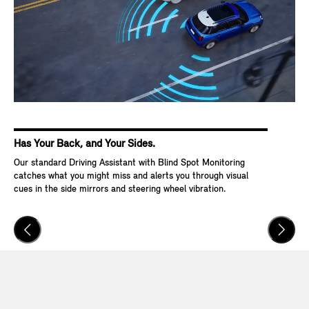
Has Your Back, and Your Sides.
Ke
Our standard Driving Assistant with Blind Spot Monitoring
Wit
catches what you might miss and alerts you through visual
Go,
cues in the side mirrors and steering wheel vibration.
and
veh