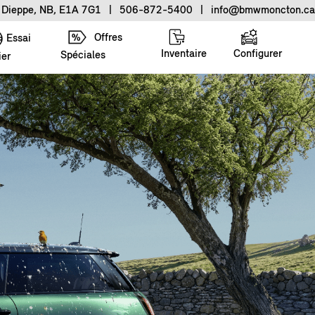
, Dieppe, NB, E1A 7G1
|
506-872-5400
|
info@bmwmoncton.ca
Offres
Essai
Inventaire
Configurer
Spéciales
ier