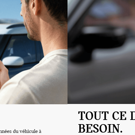
TOUT CE 
BESOIN.
nées du véhicule à